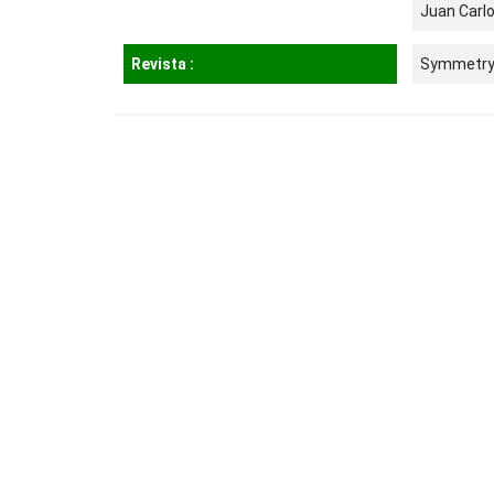
Juan Carl
Revista :
Symmetr