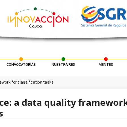
CONVOCATORIAS
NUESTRA RED
MENTES
ework for classification tasks
ce: a data quality framewor
s