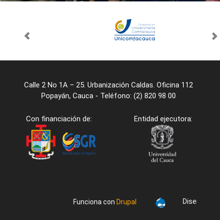
Calle 2 No 1A – 25. Urbanización Caldas. Oficina 112
Popayán, Cauca - Teléfono: (2) 820 98 00
Con financiación de:
Entidad ejecutora:
Diseño/desa
Funciona con
Drupal