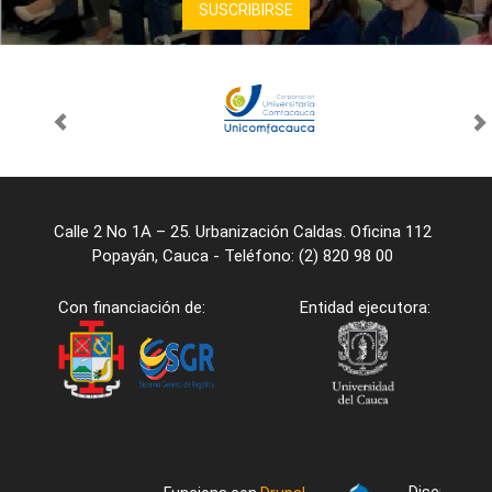
Calle 2 No 1A – 25. Urbanización Caldas. Oficina 112
Popayán, Cauca - Teléfono: (2) 820 98 00
Con financiación de:
Entidad ejecutora:
Diseño/desa