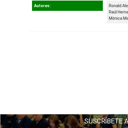
Autores:
Ronald Al
Raúl Hern
Mónica Mar
SUSCRÍBETE 