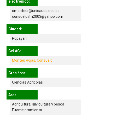
electrónico:
cmontesr@unicauca.edu.co
consuelo7m2003@yahoo.com
Ciudad:
Popayán
CvLAC:
Montes Rojas, Consuelo
Gran área:
Ciencias Agrícolas
Área:
Agricultura, silvicultura y pesca
Fitomejoramiento