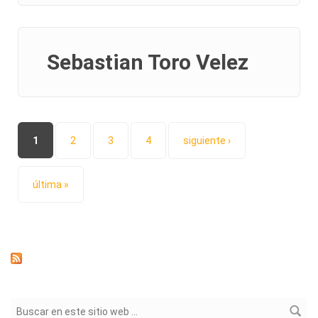
Sebastian Toro Velez
Páginas
1
2
3
4
siguiente ›
última »