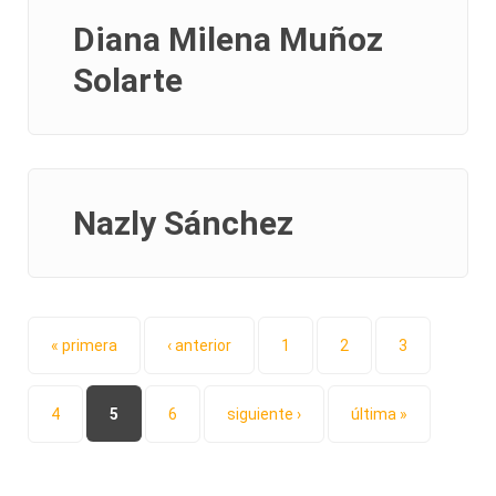
Diana Milena Muñoz
Solarte
Nazly Sánchez
Páginas
« primera
‹ anterior
1
2
3
4
5
6
siguiente ›
última »