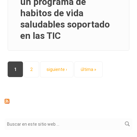
un programa de
habitos de vida
saludables soportado
en las TIC
Páginas
1
2
siguiente ›
última »
Formulario de búsqueda