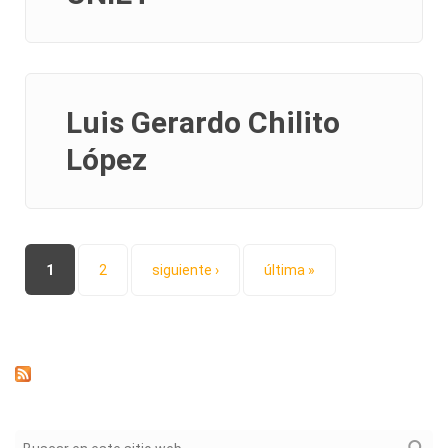
Luis Gerardo Chilito
López
Páginas
1
2
siguiente ›
última »