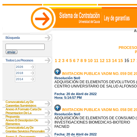
A
Búsqueda
PROCESO
P
16
1
2
3
4
5
6
7
8
9
10
11
12
13
14
15
17
Todos Los Procesos
2026
2018
INVITACION PUBLICA VADM NO. 059 DE 2
Resolución No0
2014
ADQUISICIÓN DE ELEMENTOS DEVOLUTIVOS (
CENTRO UNIVERSITARIO DE SALUD ALFONSO
Fecha: 20 de Abril de 2022
Hora: 5:14:57 PM
Convocatoria Ley De
Garanrtias Suministros
Anexo A Formato Carta De
INVITACION PUBLICA VADM NO. 058 DE 2
Presentacion De La
Resolución No0
Propuesta
ADQUISICIÓN DE ELEMENTOS DE CONSUMO 
Anexo B Descripcion De
INVESTIGACIONES BIOMEDICAS-BIOTERIO
Elementos
FACNED
Convocatoria Ley De
Grantias Servicios Personales
Fecha: 20 de Abril de 2022
Anexo A - Documento