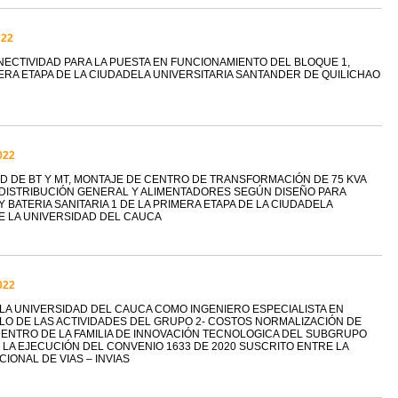
022
ECTIVIDAD PARA LA PUESTA EN FUNCIONAMIENTO DEL BLOQUE 1,
IMERA ETAPA DE LA CIUDADELA UNIVERSITARIA SANTANDER DE QUILICHAO
022
D DE BT Y MT, MONTAJE DE CENTRO DE TRANSFORMACIÓN DE 75 KVA
E DISTRIBUCIÓN GENERAL Y ALIMENTADORES SEGÚN DISEÑO PARA
 BATERIA SANITARIA 1 DE LA PRIMERA ETAPA DE LA CIUDADELA
E LA UNIVERSIDAD DEL CAUCA
022
LA UNIVERSIDAD DEL CAUCA COMO INGENIERO ESPECIALISTA EN
LO DE LAS ACTIVIDADES DEL GRUPO 2- COSTOS NORMALIZACIÓN DE
ENTRO DE LA FAMILIA DE INNOVACIÓN TECNOLOGICA DEL SUBGRUPO
 DE LA EJECUCIÓN DEL CONVENIO 1633 DE 2020 SUSCRITO ENTRE LA
IONAL DE VIAS – INVIAS