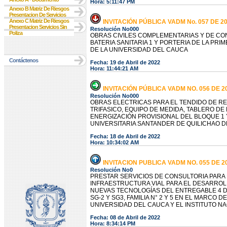
Hora: 5:11:47 PM
Anexo B Matriz De Riesgos
Presentacion De Servicios
Anexo C Matriz De Riesgos
INVITACIÓN PÚBLICA VADM No. 057 DE 2
Presentacion Servicios Sin
Resolución No000
Poliza
OBRAS CIVILES COMPLEMENTARIAS Y DE CON
BATERIA SANITARIA 1 Y PORTERIA DE LA PR
DE LA UNIVERSIDAD DEL CAUCA
Contáctenos
Fecha: 19 de Abril de 2022
Hora: 11:44:21 AM
INVITACIÓN PÚBLICA VADM NO. 056 DE 2
Resolución No000
OBRAS ELECTRICAS PARA EL TENDIDO DE RE
TRIFASICO, EQUIPO DE MEDIDA, TABLERO D
ENERGIZACIÓN PROVISIONAL DEL BLOQUE 1 Y
UNIVERSITARIA SANTANDER DE QUILICHAO D
Fecha: 18 de Abril de 2022
Hora: 10:34:02 AM
INVITACION PUBLICA VADM NO. 055 DE 2
Resolución No0
PRESTAR SERVICIOS DE CONSULTORIA PARA 
INFRAESTRUCTURA VIAL PARA EL DESARROL
NUEVAS TECNOLOGÍAS DEL ENTREGABLE 4 D
SG-2 Y SG3, FAMILIA N° 2 Y 5 EN EL MARCO
UNIVERSIDAD DEL CAUCA Y EL INSTITUTO NAC
Fecha: 08 de Abril de 2022
Hora: 8:34:14 PM