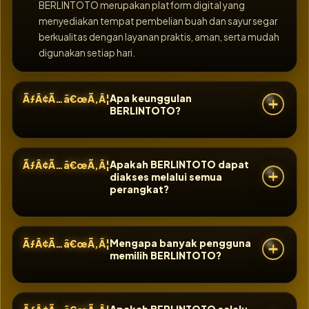
BERLINTOTO merupakan platform digital yang
menyediakan tempat pembelian buah dan sayur segar
berkualitas dengan layanan praktis, aman, serta mudah
digunakan setiap hari.
Apa keunggulan
BERLINTOTO?
Apakah BERLINTOTO dapat
diakses melalui semua
perangkat?
Mengapa banyak pengguna
memilih BERLINTOTO?