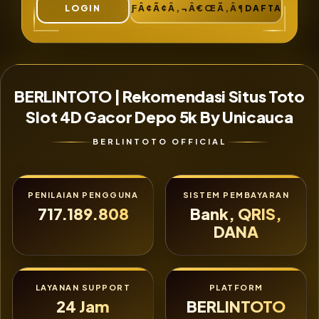
LOGIN
DAFTAR
Layer Popup Close
BERLINTOTO | Rekomendasi Situs Toto
Slot 4D Gacor Depo 5k By Unicauca
BERLINTOTO OFFICIAL
PENILAIAN PENGGUNA
SISTEM PEMBAYARAN
717.189.808
Bank, QRIS,
DANA
LAYANAN SUPPORT
PLATFORM
24 Jam
BERLINTOTO