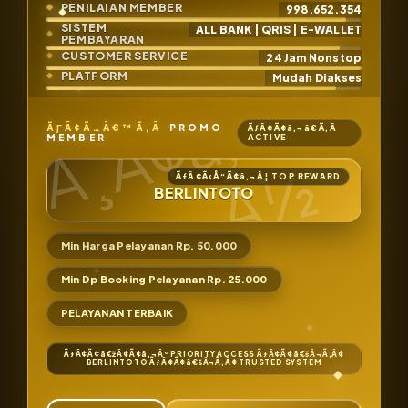
PENILAIAN MEMBER
998.652.354
SISTEM
ALL BANK | QRIS | E-WALLET
PEMBAYARAN
CUSTOMER SERVICE
24 Jam Nonstop
PLATFORM
Mudah Diakses
PROMO
MEMBER
BERLINTOTO
Min Harga Pelayanan Rp. 50.000
Min Dp Booking Pelayanan Rp. 25.000
PELAYANAN TERBAIK