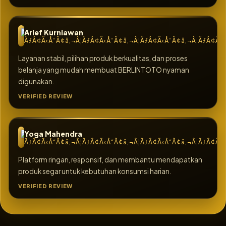
Arief Kurniawan
ÃƒÂ¢Ã‹Å“Ã¢â‚¬Â¦ÃƒÂ¢Ã‹Å“Ã¢â‚¬Â¦ÃƒÂ¢Ã‹Å“Ã¢â‚¬Â¦ÃƒÂ¢Ã‹Å
Layanan stabil, pilihan produk berkualitas, dan proses
belanja yang mudah membuat BERLINTOTO nyaman
digunakan.
VERIFIED REVIEW
Yoga Mahendra
ÃƒÂ¢Ã‹Å“Ã¢â‚¬Â¦ÃƒÂ¢Ã‹Å“Ã¢â‚¬Â¦ÃƒÂ¢Ã‹Å“Ã¢â‚¬Â¦ÃƒÂ¢Ã‹Å
Platform ringan, responsif, dan membantu mendapatkan
produk segar untuk kebutuhan konsumsi harian.
VERIFIED REVIEW