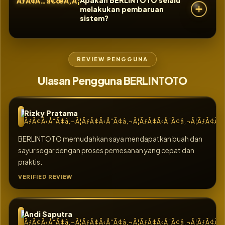
Apakah BERLINTOTO selalu
melakukan pembaruan
sistem?
REVIEW PENGGUNA
Ulasan Pengguna BERLINTOTO
Rizky Pratama
ÃƒÂ¢Ã‹Å“Ã¢â‚¬Â¦ÃƒÂ¢Ã‹Å“Ã¢â‚¬Â¦ÃƒÂ¢Ã‹Å“Ã¢â‚¬Â¦ÃƒÂ¢Ã‹Å
BERLINTOTO memudahkan saya mendapatkan buah dan
sayur segar dengan proses pemesanan yang cepat dan
praktis.
VERIFIED REVIEW
Andi Saputra
ÃƒÂ¢Ã‹Å“Ã¢â‚¬Â¦ÃƒÂ¢Ã‹Å“Ã¢â‚¬Â¦ÃƒÂ¢Ã‹Å“Ã¢â‚¬Â¦ÃƒÂ¢Ã‹Å