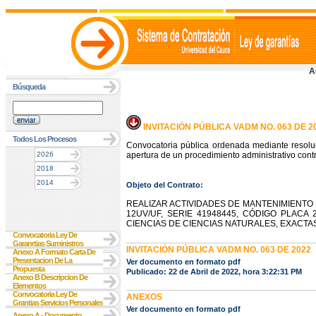
A
Búsqueda
INVITACIÓN PÚBLICA VADM NO. 063 DE 2
Todos Los Procesos
Convocatoria pública ordenada mediante resolu
2026
apertura de un procedimiento administrativo contr
2018
2014
Objeto del Contrato:
REALIZAR ACTIVIDADES DE MANTENIMIENT
12UV/UF, SERIE 41948445, CÓDIGO PLACA
CIENCIAS DE CIENCIAS NATURALES, EXACTA
Convocatoria Ley De
Garanrtias Suministros
INVITACIÓN PÚBLICA VADM NO. 063 DE 2022
Anexo A Formato Carta De
Presentacion De La
Ver documento en formato pdf
Propuesta
Publicado: 22 de Abril de 2022, hora 3:22:31 PM
Anexo B Descripcion De
Elementos
Convocatoria Ley De
ANEXOS
Grantias Servicios Personales
Ver documento en formato pdf
Anexo A - Documento