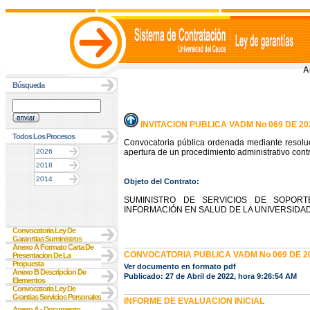
A
Búsqueda
INVITACION PUBLICA VADM No 069 DE 20
Todos Los Procesos
Convocatoria pública ordenada mediante resoluc
2026
apertura de un procedimiento administrativo contr
2018
2014
Objeto del Contrato:
SUMINISTRO DE SERVICIOS DE SOPORT
INFORMACIÓN EN SALUD DE LA UNIVERSIDA
Convocatoria Ley De
Garanrtias Suministros
Anexo A Formato Carta De
CONVOCATORIA PUBLICA VADM No 069 DE 2
Presentacion De La
Propuesta
Ver documento en formato pdf
Anexo B Descripcion De
Publicado: 27 de Abril de 2022, hora 9:26:54 AM
Elementos
Convocatoria Ley De
Grantias Servicios Personales
INFORME DE EVALUACION INICIAL
Anexo A - Documento