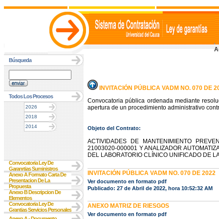
A
Búsqueda
INVITACIÓN PÚBLICA VADM NO. 070 DE 2
Todos Los Procesos
Convocatoria pública ordenada mediante resolu
2026
apertura de un procedimiento administrativo contr
2018
2014
Objeto del Contrato:
ACTIVIDADES DE MANTENIMIENTO PREVEN
21003020-000001 Y ANALIZADOR AUTOMATIZA
DEL LABORATORIO CLÍNICO UNIFICADO DE L
Convocatoria Ley De
Garanrtias Suministros
INVITACIÓN PÚBLICA VADM NO. 070 DE 2022
Anexo A Formato Carta De
Presentacion De La
Ver documento en formato pdf
Propuesta
Publicado: 27 de Abril de 2022, hora 10:52:32 AM
Anexo B Descripcion De
Elementos
Convocatoria Ley De
ANEXO MATRIZ DE RIESGOS
Grantias Servicios Personales
Ver documento en formato pdf
Anexo A - Documento