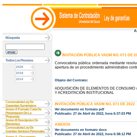
A
Búsqueda
INVITACIÓN PÚBLICA VADM NO. 071 DE 2
Todos Los Procesos
Convocatoria pública ordenada mediante resolu
2026
apertura de un procedimiento administrativo contr
2018
2014
Objeto del Contrato:
ADQUISICIÓN DE ELEMENTOS DE CONSUMO (
Y ACREDITACIÓN INSTITUCIONAL
Convocatoria Ley De
INVITACIÓN PÚBLICA VADM NO. 071 DE 2022
Garanrtias Suministros
Anexo A Formato Carta De
Ver documento en formato pdf
Presentacion De La
Publicado: 27 de Abril de 2022, hora 6:37:03 PM
Propuesta
Anexo B Descripcion De
Elementos
ANEXOS
Convocatoria Ley De
Ver documento en formato docx
Grantias Servicios Personales
Publicado: 27 de Abril de 2022, hora 6:38:12 PM
Anexo A - Documento