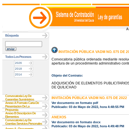
A
Búsqueda
INVITACIÓN PÚBLICA VADM NO. 075 DE 2
Todos Los Procesos
Convocatoria pública ordenada mediante resolu
2026
apertura de un procedimiento administrativo contr
2018
2014
Objeto del Contrato:
ADQUISICIÓN DE ELEMENTOS PUBLICITARIO
DE QUILICHAO
Convocatoria Ley De
INVITACIÓN PÚBLICA VADM NO. 075 DE 2022
Garanrtias Suministros
Anexo A Formato Carta De
Ver documento en formato pdf
Presentacion De La
Publicado: 03 de Mayo de 2022, hora 4:48:55 PM
Propuesta
Anexo B Descripcion De
Elementos
ANEXOS
Convocatoria Ley De
Ver documento en formato docx
Grantias Servicios Personales
Publicado: 03 de Mayo de 2022, hora 4:49:48 PM
Anexo A - Documento