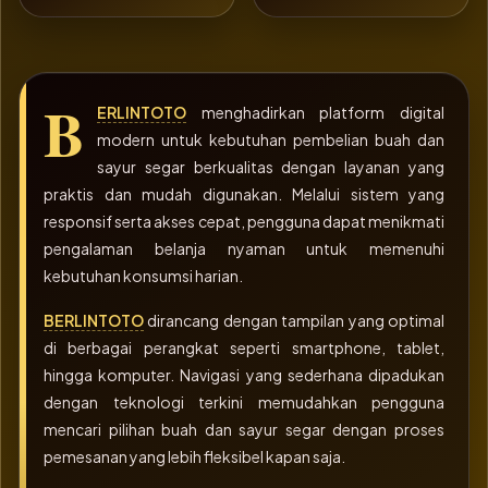
B
ERLINTOTO
menghadirkan platform digital
modern untuk kebutuhan pembelian buah dan
sayur segar berkualitas dengan layanan yang
praktis dan mudah digunakan. Melalui sistem yang
responsif serta akses cepat, pengguna dapat menikmati
pengalaman belanja nyaman untuk memenuhi
kebutuhan konsumsi harian.
BERLINTOTO
dirancang dengan tampilan yang optimal
di berbagai perangkat seperti smartphone, tablet,
hingga komputer. Navigasi yang sederhana dipadukan
dengan teknologi terkini memudahkan pengguna
mencari pilihan buah dan sayur segar dengan proses
pemesanan yang lebih fleksibel kapan saja.