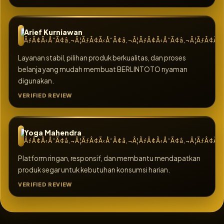
Arief Kurniawan
ÃƒÂ¢Ã‹Å“Ã¢â‚¬Â¦ÃƒÂ¢Ã‹Å“Ã¢â‚¬Â¦ÃƒÂ¢Ã‹Å“Ã¢â‚¬Â¦ÃƒÂ¢Ã‹Å
Layanan stabil, pilihan produk berkualitas, dan proses
belanja yang mudah membuat BERLINTOTO nyaman
digunakan.
VERIFIED REVIEW
Yoga Mahendra
ÃƒÂ¢Ã‹Å“Ã¢â‚¬Â¦ÃƒÂ¢Ã‹Å“Ã¢â‚¬Â¦ÃƒÂ¢Ã‹Å“Ã¢â‚¬Â¦ÃƒÂ¢Ã‹Å
Platform ringan, responsif, dan membantu mendapatkan
produk segar untuk kebutuhan konsumsi harian.
VERIFIED REVIEW