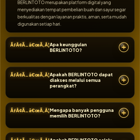
BERLINTOTO merupakan platform digital yang
menyediakan tempat pembelian buah dan sayur segar
berkualitas dengan layanan praktis, aman, serta mudah
digunakan setiap hari.
Apa keunggulan
BERLINTOTO?
Apakah BERLINTOTO dapat
diakses melalui semua
perangkat?
Mengapa banyak pengguna
memilih BERLINTOTO?