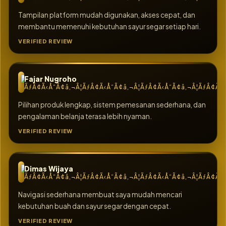
Tampilan platform mudah digunakan, akses cepat, dan
membantu memenuhi kebutuhan sayur segar setiap hari.
VERIFIED REVIEW
Fajar Nugroho
ÃƒÂ¢Ã‹Å“Ã¢â‚¬Â¦ÃƒÂ¢Ã‹Å“Ã¢â‚¬Â¦ÃƒÂ¢Ã‹Å“Ã¢â‚¬Â¦ÃƒÂ¢Ã‹Å
Pilihan produk lengkap, sistem pemesanan sederhana, dan
pengalaman belanja terasa lebih nyaman.
VERIFIED REVIEW
Dimas Wijaya
ÃƒÂ¢Ã‹Å“Ã¢â‚¬Â¦ÃƒÂ¢Ã‹Å“Ã¢â‚¬Â¦ÃƒÂ¢Ã‹Å“Ã¢â‚¬Â¦ÃƒÂ¢Ã‹Å
Navigasi sederhana membuat saya mudah mencari
kebutuhan buah dan sayur segar dengan cepat.
VERIFIED REVIEW