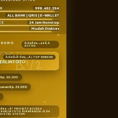
998.652.354
ER
ALL BANK | QRIS | E-WALLET
24 Jam Nonstop
CE
Mudah Diakses
PROMO
ERLINTOTO
 Rp. 50.000
yanan Rp. 25.000