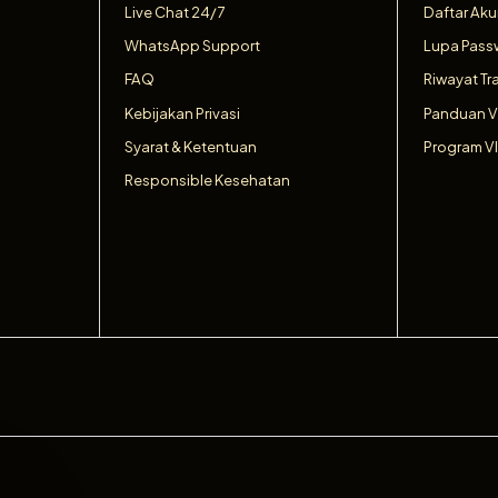
Live Chat 24/7
Daftar Aku
WhatsApp Support
Lupa Pass
FAQ
Riwayat Tr
Kebijakan Privasi
Panduan Ve
Syarat & Ketentuan
Program V
Responsible Kesehatan