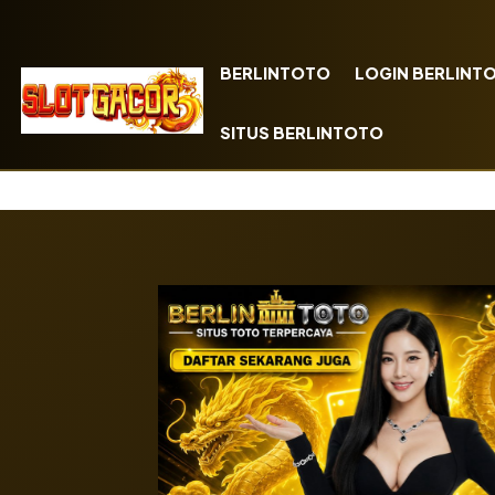
Skip
to
content
BERLINTOTO
LOGIN BERLINT
SITUS BERLINTOTO
Buka Info Lebih Lanjut