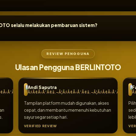
OTO selalu melakukan pembaruan sistem?
REVIEW PENGGUNA
Ulasan Pengguna BERLINTOTO
Andi Saputra
F
¢Ã‹Å“Ã¢â‚¬Â¦ÃƒÂ¢Ã‹Å“Ã¢â‚¬Â¦ÃƒÂ¢Ã‹Å“Ã¢â‚¬Â¦
ÃƒÂ¢Ã‹Å“Ã¢â‚¬Â¦ÃƒÂ¢Ã‹Å“Ã¢â‚¬Â¦ÃƒÂ¢Ã‹Å“Ã¢â‚¬Â¦Ã
Ã
Tampilan platform mudah digunakan, akses
Pil
an
cepat, dan membantu memenuhi kebutuhan
sed
s.
sayur segar setiap hari.
leb
VERIFIED REVIEW
VER