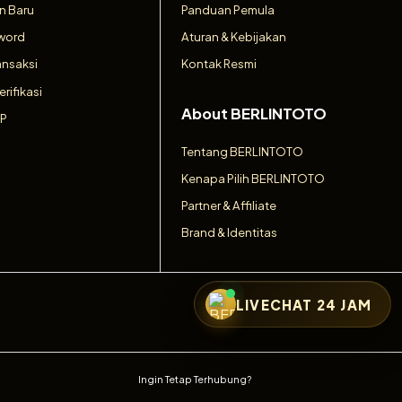
n Baru
Panduan Pemula
word
Aturan & Kebijakan
ansaksi
Kontak Resmi
rifikasi
About BERLINTOTO
IP
Tentang BERLINTOTO
Kenapa Pilih BERLINTOTO
Partner & Affiliate
Brand & Identitas
LIVECHAT 24 JAM
Ingin Tetap Terhubung?