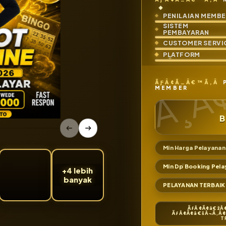
PENILAIAN MEMB
SISTEM
PEMBAYARAN
CUSTOMER SERVI
PLATFORM
MEMBER
B
Sebelumnya
Berikutnya
Min Harga Pelayanan
Min Dp Booking Pela
+4 lebih
banyak
PELAYANAN TERBAIK