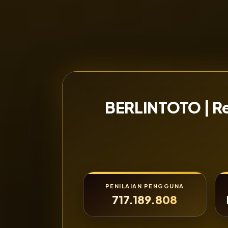
Layer Popup Close
BERLINTOTO | Re
PENILAIAN PENGGUNA
717.189.808