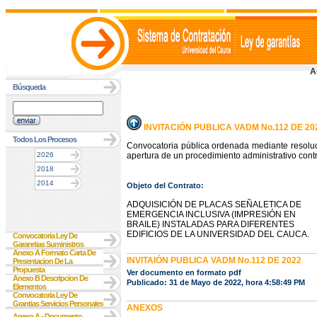
A
Búsqueda
INVITACIÓN PUBLICA VADM No.112 DE 20
Todos Los Procesos
Convocatoria pública ordenada mediante resolu
2026
apertura de un procedimiento administrativo contr
2018
2014
Objeto del Contrato:
ADQUISICIÓN DE PLACAS SEÑALETICA DE
EMERGENCIA INCLUSIVA (IMPRESIÓN EN
BRAILE) INSTALADAS PARA DIFERENTES
EDIFICIOS DE LA UNIVERSIDAD DEL CAUCA.
Convocatoria Ley De
Garanrtias Suministros
Anexo A Formato Carta De
INVITAIÓN PUBLICA VADM No.112 DE 2022
Presentacion De La
Propuesta
Ver documento en formato pdf
Anexo B Descripcion De
Publicado: 31 de Mayo de 2022, hora 4:58:49 PM
Elementos
Convocatoria Ley De
Grantias Servicios Personales
ANEXOS
Anexo A - Documento