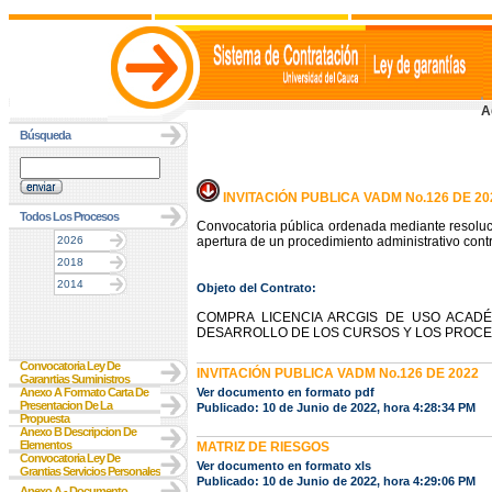
A
Búsqueda
INVITACIÓN PUBLICA VADM No.126 DE 20
Todos Los Procesos
Convocatoria pública ordenada mediante resoluc
2026
apertura de un procedimiento administrativo contr
2018
2014
Objeto del Contrato:
COMPRA LICENCIA ARCGIS DE USO ACADÉ
DESARROLLO DE LOS CURSOS Y LOS PROCES
Convocatoria Ley De
INVITACIÓN PUBLICA VADM No.126 DE 2022
Garanrtias Suministros
Anexo A Formato Carta De
Ver documento en formato pdf
Presentacion De La
Publicado: 10 de Junio de 2022, hora 4:28:34 PM
Propuesta
Anexo B Descripcion De
Elementos
MATRIZ DE RIESGOS
Convocatoria Ley De
Ver documento en formato xls
Grantias Servicios Personales
Publicado: 10 de Junio de 2022, hora 4:29:06 PM
Anexo A - Documento