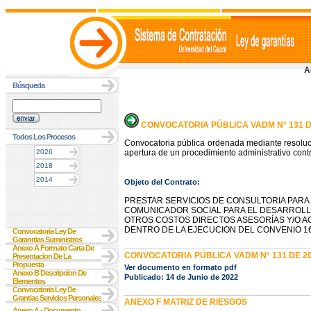
A
Búsqueda
CONVOCATORIA PÚBLICA VADM N° 131 D
Todos Los Procesos
Convocatoria pública ordenada mediante resoluc
2026
apertura de un procedimiento administrativo contr
2018
2014
Objeto del Contrato:
PRESTAR SERVICIOS DE CONSULTORIA PARA
COMUNICADOR SOCIAL PARA EL DESARROLLO
OTROS COSTOS DIRECTOS ASESORÍAS Y/O A
DENTRO DE LA EJECUCION DEL CONVENIO 16
Convocatoria Ley De
Garanrtias Suministros
Anexo A Formato Carta De
CONVOCATORIA PÚBLICA VADM N° 131 DE 2
Presentacion De La
Propuesta
Ver documento en formato pdf
Anexo B Descripcion De
Publicado: 14 de Junio de 2022
Elementos
Convocatoria Ley De
Grantias Servicios Personales
ANEXO F MATRIZ DE RIESGOS
Anexo A - Documento