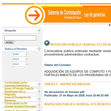
A
Búsqueda
INVITACION PUBLICA VADM No. 073 DE 
Todos Los Procesos
Convocatoria pública ordenada mediante resolu
2026
procedimiento administrativo contractual.
2018
2014
Objeto del Contrato:
ADQUISICIÓN DE EQUIPOS DE COMPUTO Y 
FORTALECIMIENTO DE LOS PROGRAMAS DE 
Convocatoria Ley De
ANEXO C - MATRIZ DE RIESGOS
Garanrtias Suministros
Anexo A Formato Carta De
Presentacion De La
Ver documento en formato pdf
Propuesta
Publicado: 27 de Mayo de 2026, hora 10:46:33 AM
Anexo B Descripcion De
Elementos
Convocatoria Ley De
INVITACION PUBLICA VADM No. 073 DE MAY
Grantias Servicios Personales
Anexo A - Documento