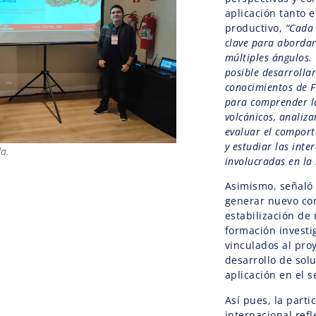
aplicación tanto 
productivo,
“Cada
clave para aborda
múltiples ángulos. 
posible desarrolla
conocimientos de F
para comprender la
volcánicos, analiza
evaluar el comport
y estudiar las inte
da.
involucradas en la 
Asimismo, señaló
generar nuevo con
estabilización de 
formación investi
vinculados al pro
desarrollo de sol
aplicación en el s
Así pues, la parti
internacional ref