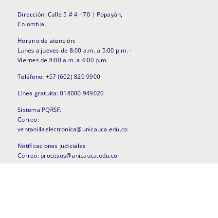
Dirección: Calle 5 # 4 - 70 | Popayán,
Colombia
Horario de atención:
Lunes a jueves de 8:00 a.m. a 5:00 p.m. -
Viernes de 8:00 a.m. a 4:00 p.m.
Teléfono: +57 (602) 820 9900
Línea gratuita: 018000 949020
Sistema PQRSF.
Correo:
ventanillaelectronica@unicauca.edu.co
Notificaciones judiciales
Correo: procesos@unicauca.edu.co
Línea anticorrupción
anticorrupcion@unicauca.edu.co