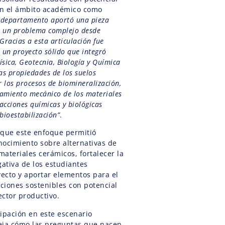
en el ámbito académico como
 departamento aportó una pieza
r un problema complejo desde
Gracias a esta articulación fue
r un proyecto sólido que integró
ísica, Geotecnia, Biología y Química
s propiedades de los suelos
r los procesos de biomineralización,
amiento mecánico de los materiales
racciones químicas y biológicas
bioestabilización”
.
 que este enfoque permitió
ocimiento sobre alternativas de
materiales cerámicos, fortalecer la
gativa de los estudiantes
yecto y aportar elementos para el
uciones sostenibles con potencial
ector productivo.
cipación en este escenario
leja cómo las preguntas que nacen