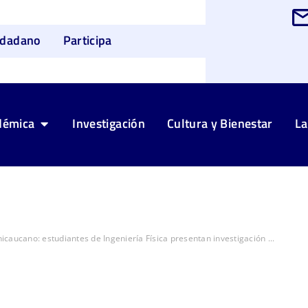
udadano
Participa
démica
Investigación
Cultura y Bienestar
La
caucano: estudiantes de Ingeniería Física presentan investigación ...