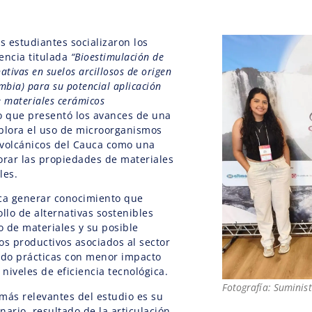
s estudiantes socializaron los
encia titulada
“Bioestimulación de
nativas en suelos arcillosos de origen
mbia) para su potencial aplicación
e materiales cerámicos
o que presentó los avances de una
plora el uso de microorganismos
 volcánicos del Cauca como una
orar las propiedades de materiales
les.
sca generar conocimiento que
llo de alternativas sostenibles
 de materiales y su posible
os productivos asociados al sector
do prácticas con menor impacto
niveles de eficiencia tecnológica.
Fotografía: Suminis
más relevantes del estudio es su
inario, resultado de la articulación