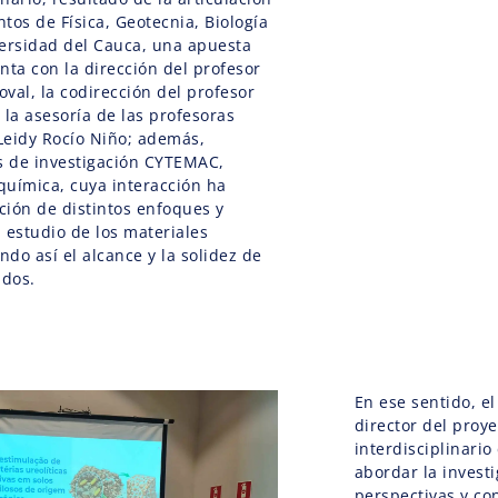
tos de Física, Geotecnia, Biología
versidad del Cauca, una apuesta
nta con la dirección del profesor
val, la codirección del profesor
 la asesoría de las profesoras
 Leidy Rocío Niño; además,
s de investigación CYTEMAC,
química, cuya interacción ha
ación de distintos enfoques y
 estudio de los materiales
ndo así el alcance y la solidez de
idos.
En ese sentido, e
director del proye
interdisciplinario
abordar la invest
perspectivas y co