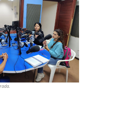
trada.