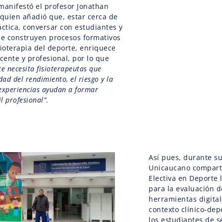
 manifestó el profesor Jonathan
quien añadió que, estar cerca de
áctica, conversar con estudiantes y
se construyen procesos formativos
sioterapia del deporte, enriquece
cente y profesional, por lo que
te necesita fisioterapeutas que
ad del rendimiento, el riesgo y la
 experiencias ayudan a formar
l profesional”
.
Así pues, durante su
Unicaucano comparti
Electiva en Deporte 
para la evaluación d
herramientas digital
contexto clínico-dep
los estudiantes de s