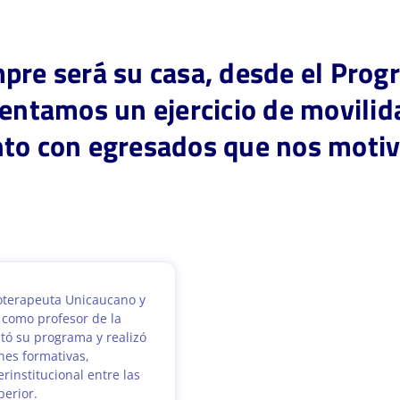
pre será su casa, desde el Prog
sentamos un ejercicio de movili
nto con egresados que nos moti
oterapeuta Unicaucano y
como profesor de la
itó su programa y realizó
nes formativas,
erinstitucional entre las
perior.