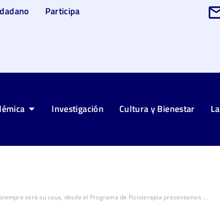
udadano
Participa
démica
Investigación
Cultura y Bienestar
La
siempre será su casa, desde el Programa de Fisioterapia presentamos ...