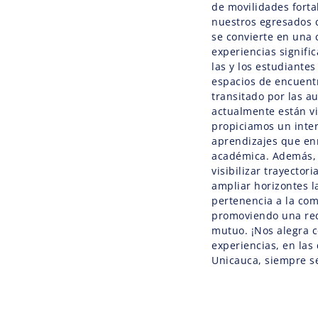
de movilidades forta
nuestros egresados c
se convierte en una 
experiencias signific
las y los estudiante
espacios de encuentr
transitado por las au
actualmente están vi
propiciamos un inte
aprendizajes que en
académica. Además, 
visibilizar trayector
ampliar horizontes l
pertenencia a la com
promoviendo una red
mutuo. ¡Nos alegra c
experiencias, en la
Unicauca, siempre s