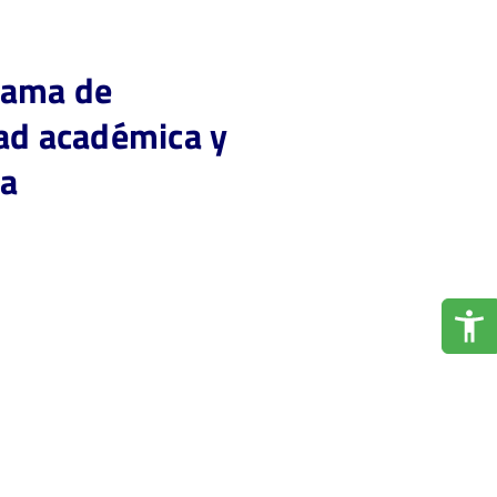
rama de
dad académica y
va