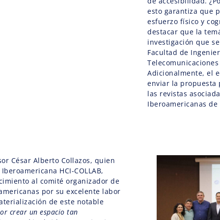
de accesibilidad. ¿
esto garantiza que 
esfuerzo físico y cog
destacar que la tem
investigación que se
Facultad de Ingenier
Telecomunicaciones 
Adicionalmente, el e
enviar la propuesta
las revistas asociad
Iberoamericanas de
sor César Alberto Collazos, quien
d Iberoamericana HCI-COLLAB,
cimiento al comité organizador de
americanas por su excelente labor
aterialización de este notable
por crear un espacio tan