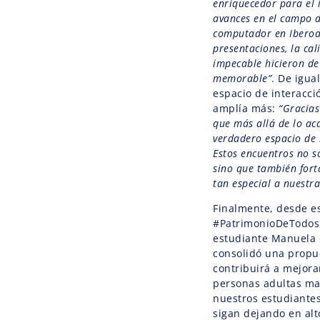
enriquecedor para el 
avances en el campo d
computador en Iberoam
presentaciones, la cal
impecable hicieron de
memorable”
. De igua
espacio de interacci
amplía más:
“Gracias
que más allá de lo ac
verdadero espacio de 
Estos encuentros no s
sino que también fort
tan especial a nuest
Finalmente, desde es
#PatrimonioDeTodos,
estudiante Manuela G
consolidó una propue
contribuirá a mejorar
personas adultas may
nuestros estudiantes
sigan dejando en alt