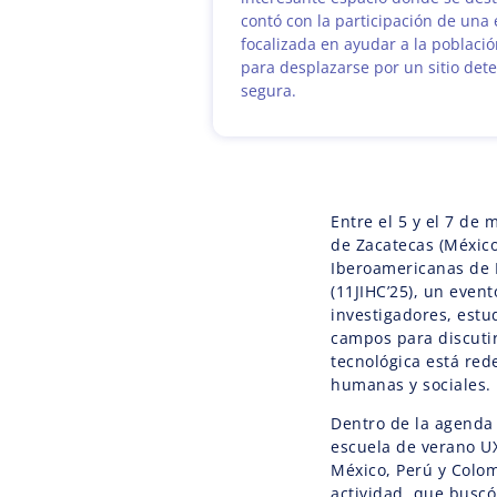
contó con la participación de una
focalizada en ayudar a la poblaci
para desplazarse por un sitio det
segura.
Entre el 5 y el 7 de
de Zacatecas (México
Iberoamericanas de
(11JIHC’25), un even
investigadores, estu
campos para discutir
tecnológica está red
humanas y sociales.
Dentro de la agenda 
escuela de verano UX
México, Perú y Colom
actividad, que buscó