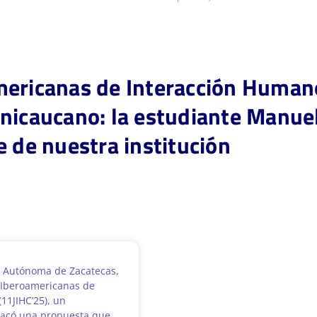
mericanas de Interacción Huma
nicaucano: la estudiante Manuel
e de nuestra institución
ad Autónoma de Zacatecas,
s Iberoamericanas de
1JIHC’25), un
tacó una propuesta que