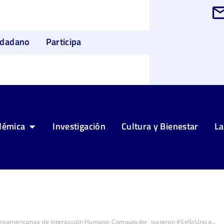
udadano
Participa
démica
Investigación
Cultura y Bienestar
La
eroamericanas de Interacción Humano-Computador, tuvieron #SelloUnica...