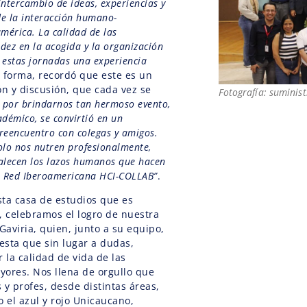
intercambio de ideas, experiencias y
e la interacción humano-
érica. La calidad de las
idez en la acogida y la organización
 estas jornadas una experiencia
l forma, recordó que este es un
ón y discusión, que cada vez se
Fotografía: suminis
 por brindarnos tan hermoso evento,
adémico, se convirtió en un
reencuentro con colegas y amigos.
olo nos nutren profesionalmente,
alecen los lazos humanos que hacen
ra Red Iberoamericana HCI-COLLAB”
.
ta casa de estudios que es
 celebramos el logro de nuestra
aviria, quien, junto a su equipo,
sta que sin lugar a dudas,
 la calidad de vida de las
ores. Nos llena de orgullo que
 y profes, desde distintas áreas,
o el azul y rojo Unicaucano,