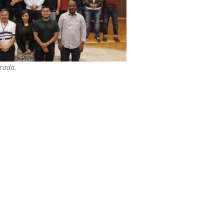
trada.