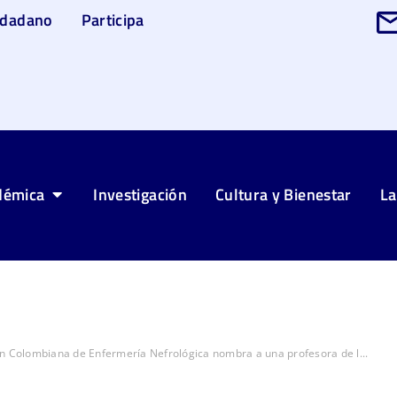
udadano
Participa
démica
Investigación
Cultura y Bienestar
La
n Colombiana de Enfermería Nefrológica nombra a una profesora de l...