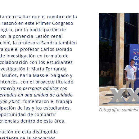
tante resaltar que el nombre de la
 resonó en este Primer Congreso
ógica, por la participación de
on la ponencia ‘L
esión renal
ción’, la profesora Sandra también
tra que
el profesor Carlos Dorado
de investigación en formato de
 colaboración con los estudiantes
vestigación I: María Fernanda
a Muñoz, Karla Massiel Salgado y
Entonces, con el proyecto titulado
ermería en personas adultas con
ternadas en una unidad de cuidado
ayán 2024
’, fomentaron el trabajo
ipación de las y los estudiantes,
Fotografía: suminis
 oportunidad de compartir
riencias dentro de esta área.
ación de esta distinguida
sidenta de la Asociación