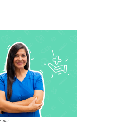
trada.