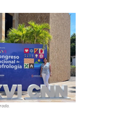
trada.