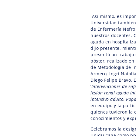
Así mismo, es impor
Universidad también
de Enfermería Nefrol
nuestros docentes. C
aguda en hospitaliza
dijo presente, mien
presentó un trabajo 
póster, realizado en
de Metodología de In
Armero, Ingri Natali
Diego Felipe Bravo. 
‘
Intervenciones de enf
lesión renal aguda in
intensivo adulto, Pop
en equipo y la partic
quienes tuvieron la
conocimientos y expe
Celebramos la design
Unicaucana como pre