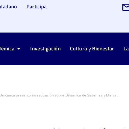
udadano
Participa
démica
Investigación
Cultura y Bienestar
La
Unicauca presentó investigación sobre Dinámica de Sistemas y Merca...