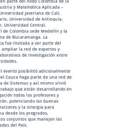
cen parte del nodo Colombia de la
ustria y Matemática Aplicada –
niversidad Javeriana de Cali,
rio, Universidad de Antioquia,
e, Universidad Central,
l de Colombia sede Medellín y la
ma de Bucaramanga. La
a fue invitada a ser parte del
 ampliar la red de expertos y
aborativos de investigación entre
rsidades.
el evento posibilitó adicionalmente
del Cauca haga parte de una red de
a de Sistemas y así mismo sirvió
 trabajo que están desarrollando en
igación todos los profesores y
ción, potenciando las buenas
raciones y la sinergia para
lina desde los pregrados,
tos conjuntos que manejan las
ades del País.