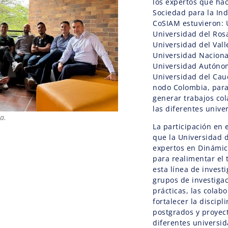
los expertos que ha
Sociedad para la Ind
CoSIAM estuvieron: U
Universidad del Rosa
Universidad del Vall
Universidad Naciona
Universidad Autóno
Universidad del Cauc
nodo Colombia, para
generar trabajos col
las diferentes unive
a.
La participación en 
que la Universidad 
expertos en Dinámic
para realimentar el
esta línea de invest
grupos de investiga
prácticas, las colabo
fortalecer la discip
postgrados y proyec
diferentes universid