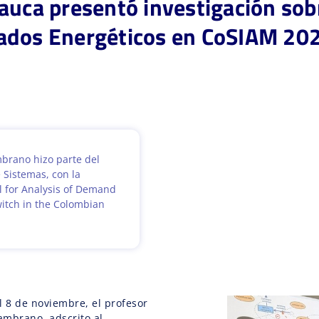
auca presentó investigación sob
ados Energéticos en CoSIAM 20
mbrano hizo parte del
 Sistemas, con la
 for Analysis of Demand
itch in the Colombian
l 8 de noviembre, el profesor
ambrano, adscrito al