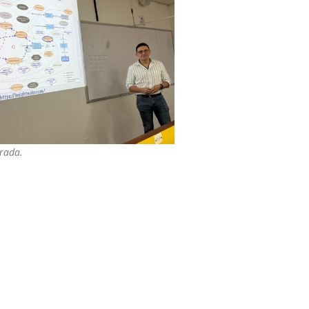
trada.