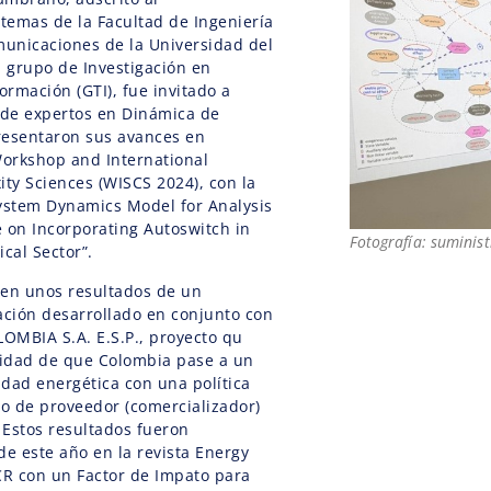
temas de la Facultad de Ingeniería
municaciones de la Universidad del
 grupo de Investigación en
ormación (GTI), fue invitado a
de expertos en Dinámica de
resentaron sus avances en
Workshop and International
ty Sciences (WISCS 2024), con la
System Dynamics Model for Analysis
on Incorporating Autoswitch in
Fotografía: suminis
cal Sector”.
 en unos resultados de un
ación desarrollado en conjunto con
OMBIA S.A. E.S.P., proyecto qu
lidad de que Colombia pase a un
dad energética con una política
o de proveedor (comercializador)
. Estos resultados fueron
de este año en la revista Energy
CR con un Factor de Impato para