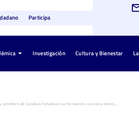
udadano
Participa
démica
Investigación
Cultura y Bienestar
La
 semillero de Catálisis fortalecen su formación con visita técnic...