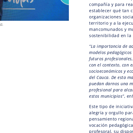
compañía y para real
establecer qué tan 
organizaciones socia
territorio y a la eje
a.
mancomunados y muy 
sostenibilidad en la
“La importancia de ad
modelos pedagógicos r
futuros profesionales,
con el contexto, con e
socioeconómicos y ec
del Cauca. De esta ma
puedan darnos una ma
profesional para alca
estos municipios”
, en
Este tipo de iniciat
alegría y orgullo pa
pensamiento regiona
vocación pedagógica
profesoral, su dispo