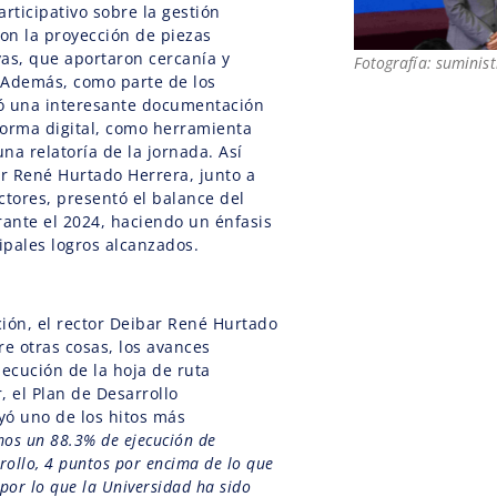
rticipativo sobre la gestión
 con la proyección de piezas
as, que aportaron cercanía y
Fotografía: suminis
. Además, como parte de los
yó una interesante documentación
 forma digital, como herramienta
una relatoría de la jornada. Así
ar René Hurtado Herrera, junto a
ctores, presentó el balance del
rante el 2024, haciendo un énfasis
cipales logros alcanzados.
ión, el rector Deibar René Hurtado
re otras cosas, los avances
ejecución de la hoja de ruta
r, el Plan de Desarrollo
ayó uno de los hitos más
os un 88.3% de ejecución de
rollo, 4 puntos por encima de lo que
por lo que la Universidad ha sido