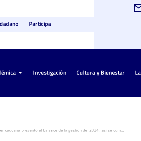
udadano
Participa
démica
Investigación
Cultura y Bienestar
La
r caucana presentó el balance de la gestión del 2024: ¡así se cum...