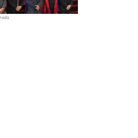
trada.