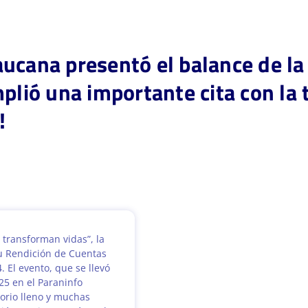
ucana presentó el balance de la
mplió una importante cita con la 
!
 transforman vidas”, la
u Rendición de Cuentas
. El evento, que se llevó
25 en el Paraninfo
torio lleno y muchas