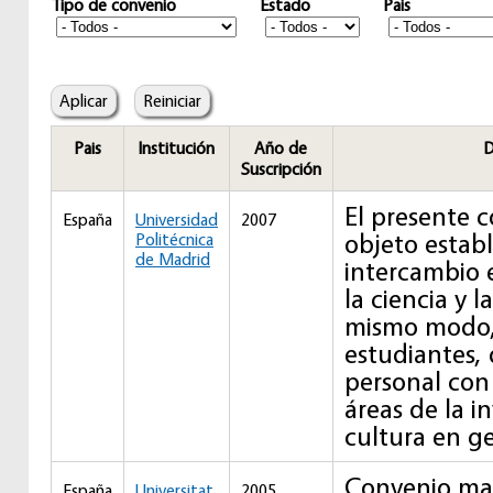
Tipo de convenio
Estado
Pais
Pais
Institución
Año de
D
Suscripción
El presente 
España
Universidad
2007
objeto establ
Politécnica
de Madrid
intercambio 
la ciencia y l
mismo modo, 
estudiantes,
personal con
áreas de la i
cultura en ge
Convenio ma
España
Universitat
2005