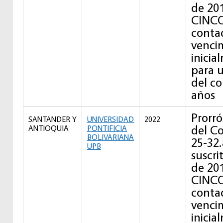
de 201
CINCO
contad
venci
inicia
para u
del co
años
Prorró
SANTANDER Y
UNIVERSIDAD
2022
del C
ANTIOQUIA
PONTIFICIA
BOLIVARIANA
25-32
UPB
suscri
de 201
CINCO
contad
venci
inicia