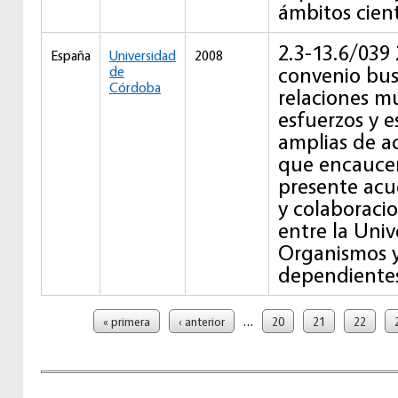
ámbitos cient
2.3-13.6/039 
España
Universidad
2008
convenio bus
de
Córdoba
relaciones m
esfuerzos y 
amplias de a
que encauce
presente acu
y colaboracio
entre la Univ
Organismos 
dependiente
Páginas
…
« primera
‹ anterior
20
21
22