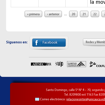
la mov
Páginas
…
« primera
‹ anterior
20
21
22
Síguenos en:
Redes y Memb
Facebook
Santo Domingo, calle 5ª Nº 4 – 70, segundo
Tel. 8209800 ext 1163 Fax 820
Correo electrónico:
relacionesinter@unicauca.ed