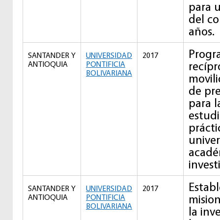
para u
del co
años.
Progr
SANTANDER Y
UNIVERSIDAD
2017
recípr
ANTIOQUIA
PONTIFICIA
BOLIVARIANA
movil
de pr
para l
estudi
prácti
univer
acadé
invest
Estab
SANTANDER Y
UNIVERSIDAD
2017
mision
ANTIOQUIA
PONTIFICIA
BOLIVARIANA
la inv