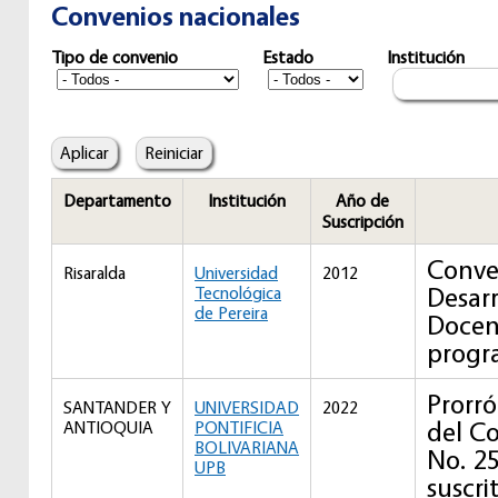
Convenios nacionales
Tipo de convenio
Estado
Institución
Departamento
Institución
Año de
Suscripción
Conve
Risaralda
Universidad
2012
Desar
Tecnológica
de Pereira
Docenc
progr
Prorró
SANTANDER Y
UNIVERSIDAD
2022
del Co
ANTIOQUIA
PONTIFICIA
BOLIVARIANA
No. 2
UPB
suscri