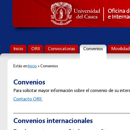
Inicio
ORII
Convocatorias
Convenios
Movilidad
Estás en:
Inicio
» Convenios
Convenios
Para solicitar mayor información sobre el convenio de su interé
C
ontacto ORII
Convenios internacionales