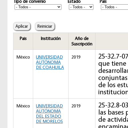
Tipo de convenio
Estado
Pais
Pais
Institución
Año de
Suscripción
25-32.7-0
México
UNIVERSIDAD
2019
que tiene
AUTÓNOMA
DE COAHUILA
desarrolla
conjuntas
de los es
institucio
25-32.8-03
México
UNIVERSIDAD
2019
las bases 
AUTÓNOMA
DEL ESTADO
de activi
DE MORELOS
encaminad