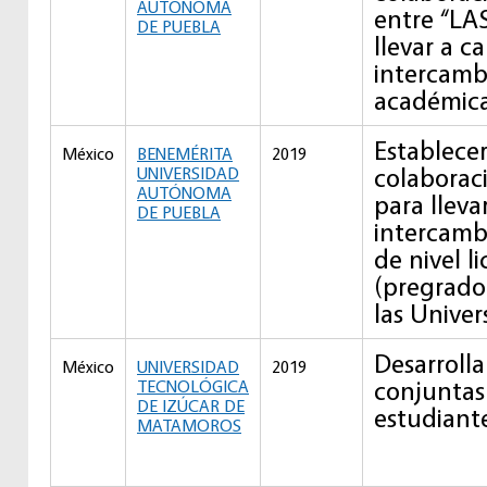
AUTÓNOMA
entre “LA
DE PUEBLA
llevar a c
intercamb
académic
Establecer
México
BENEMÉRITA
2019
colaborac
UNIVERSIDAD
AUTÓNOMA
para lleva
DE PUEBLA
intercamb
de nivel l
(pregrado
las Univer
Desarrolla
México
UNIVERSIDAD
2019
conjuntas
TECNOLÓGICA
DE IZÚCAR DE
estudiant
MATAMOROS