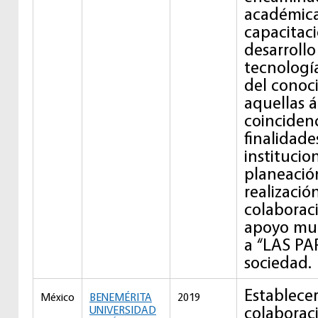
académica
capacitaci
desarrollo 
tecnología
del conoc
aquellas á
coincidenc
finalidade
institucio
planeació
realizació
colaborac
apoyo mut
a “LAS PAR
sociedad.
Establecer
México
BENEMÉRITA
2019
colaborac
UNIVERSIDAD