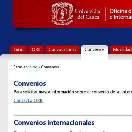
Inicio
ORII
Convocatorias
Convenios
Movilidad
Estás en:
Inicio
» Convenios
Convenios
Para solicitar mayor información sobre el convenio de su interé
C
ontacto ORII
Convenios internacionales