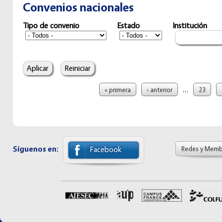
Convenios nacionales
Tipo de convenio
Estado
Institución
Páginas
…
« primera
‹ anterior
23
Síguenos en:
Redes y Memb
Facebook