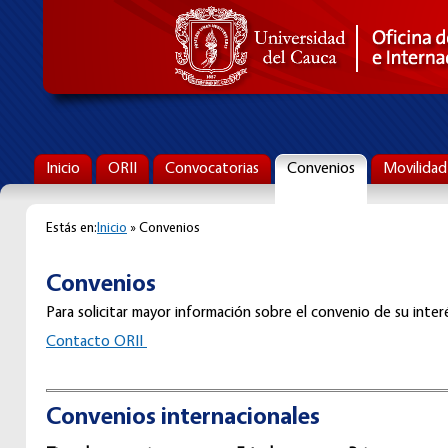
Inicio
ORII
Convocatorias
Convenios
Movilidad
Estás en:
Inicio
» Convenios
Convenios
Para solicitar mayor información sobre el convenio de su interé
C
ontacto ORII
Convenios internacionales