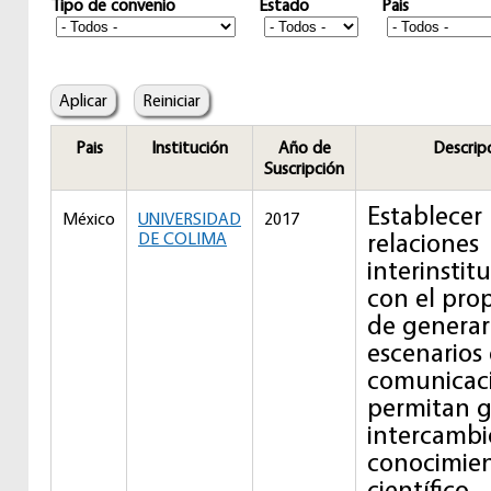
Tipo de convenio
Estado
Pais
Pais
Institución
Año de
Descrip
Suscripción
Establecer
México
UNIVERSIDAD
2017
relaciones
DE COLIMA
interinstit
con el pro
de generar
escenarios
comunicac
permitan g
intercambi
conocimie
científico,