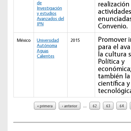
realización
de
Investigación
actividade
y estudios
enunciada
Avanzados del
IPN
Convenio.
Promover i
México
Universidad
2015
para el av
Autónoma
Aguas
la cultura s
Calientes
Política y
económica
también la
científica y
tecnológic
Páginas
…
« primera
‹ anterior
62
63
64