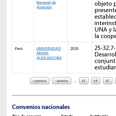
objeto p
Nacional de
Asunción
present
establec
interins
UNA y 
la coop
25-32.7
Perú
UNIVERSIDAD
2020
Desarrol
MARÍA
AUXILIADORA
conjunt
estudia
Páginas
…
« primera
‹ anterior
63
64
65
Convenios nacionales