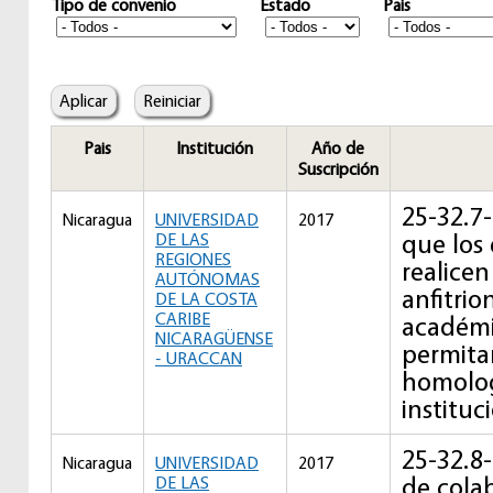
Tipo de convenio
Estado
Pais
Pais
Institución
Año de
Suscripción
25-32.7-
Nicaragua
UNIVERSIDAD
2017
que los
DE LAS
REGIONES
realicen
AUTÓNOMAS
anfitrio
DE LA COSTA
CARIBE
académi
NICARAGÜENSE
permita
- URACCAN
homolog
instituc
25-32.8
Nicaragua
UNIVERSIDAD
2017
de cola
DE LAS