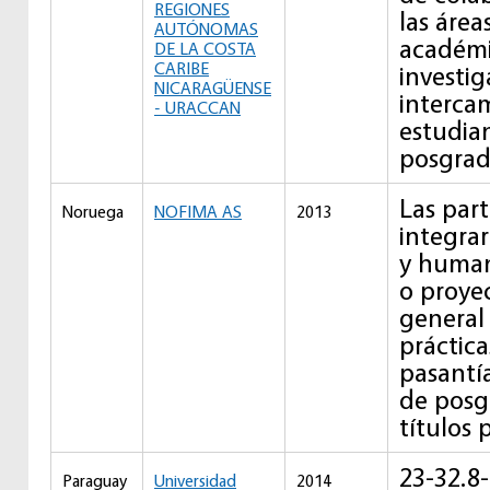
REGIONES
las áre
AUTÓNOMAS
académi
DE LA COSTA
CARIBE
investig
NICARAGÜENSE
interca
- URACCAN
estudia
posgrad
Las par
Noruega
NOFIMA AS
2013
integrar
y huma
o proyec
general 
práctic
pasantí
de posg
títulos 
23-32.8-
Paraguay
Universidad
2014