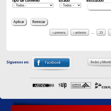
Tipo de convenio
Estado
Institución
Páginas
…
« primera
‹ anterior
23
Síguenos en:
Redes y Memb
Facebook