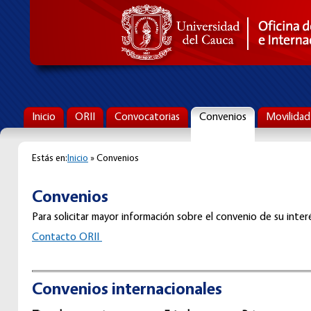
Inicio
ORII
Convocatorias
Convenios
Movilidad
Estás en:
Inicio
» Convenios
Convenios
Para solicitar mayor información sobre el convenio de su interé
C
ontacto ORII
Convenios internacionales