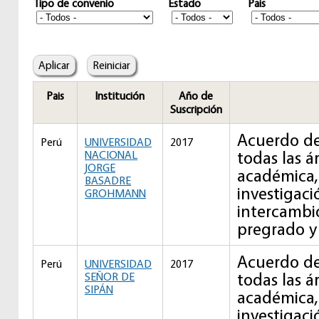
Tipo de convenio
Estado
Pais
Pais
Institución
Año de
Suscripción
Acuerdo de
Perú
UNIVERSIDAD
2017
todas las á
NACIONAL
JORGE
académica,
BASADRE
investigaci
GROHMANN
intercambi
pregrado y
Acuerdo de
Perú
UNIVERSIDAD
2017
todas las á
SEÑOR DE
SIPÁN
académica,
investigaci