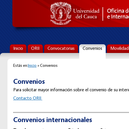
Inicio
ORII
Convocatorias
Convenios
Movilidad
Estás en:
Inicio
» Convenios
Convenios
Para solicitar mayor información sobre el convenio de su interé
C
ontacto ORII
Convenios internacionales