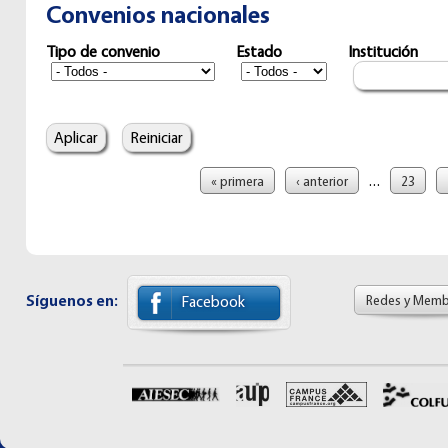
Convenios nacionales
Tipo de convenio
Estado
Institución
Páginas
…
« primera
‹ anterior
23
Síguenos en:
Redes y Memb
Facebook