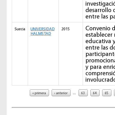
investigaci
desarrollo
entre las p
Convenio d
Suecia
UNIVERSIDAD
2015
establecer 
HALMSTAD
educativa 
entre las d
participant
promociona
y para enri
comprensió
involucrad
Páginas
…
« primera
‹ anterior
63
64
65