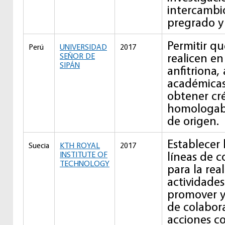
intercambi
pregrado y
Permitir qu
Perú
UNIVERSIDAD
2017
realicen en
SEÑOR DE
SIPÁN
anfitriona,
académicas
obtener cr
homologabl
de origen.
Establecer 
Suecia
KTH ROYAL
2017
líneas de 
INSTITUTE OF
TECHNOLOGY
para la rea
actividade
promover y
de colabor
acciones c