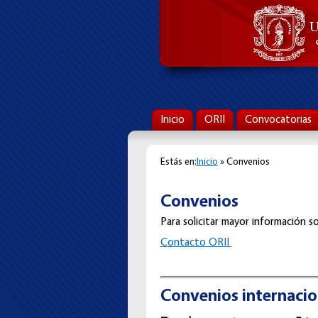
Inicio
ORII
Convocatorias
Estás en:
Inicio
» Convenios
Convenios
Para solicitar mayor información so
C
ontacto ORII
Convenios internacio