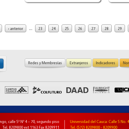
…
‹ anterior
23
24
25
26
27
28
29
Redes y Membresías
Extranjeros
Indicadores
Nor
go, calle 5ª Nº 4 – 70, segundo piso
Universidad del Cauca: Calle 5 No. 4
Tel. 8209800 ext 1163 Fax 8209911
Tel. (572) 8209800 - 8209900