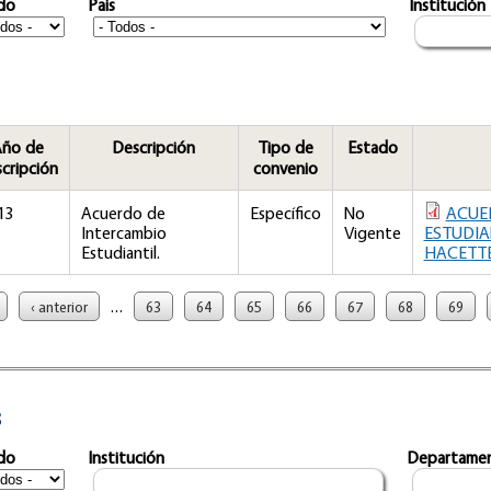
do
Pais
Institución
ño de
Descripción
Tipo de
Estado
cripción
convenio
13
Acuerdo de
Específico
No
ACUE
Intercambio
Vigente
ESTUDIA
Estudiantil.
HACETT
…
‹ anterior
63
64
65
66
67
68
69
s
do
Institución
Departame