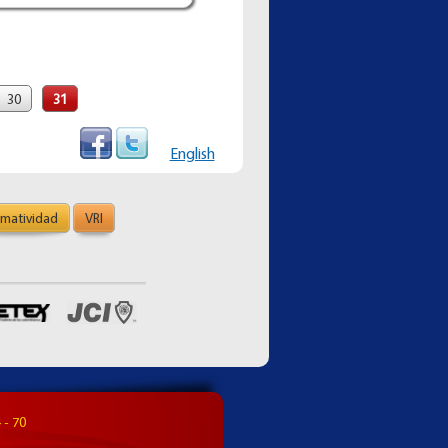
30
31
English
matividad
VRI
 - 70