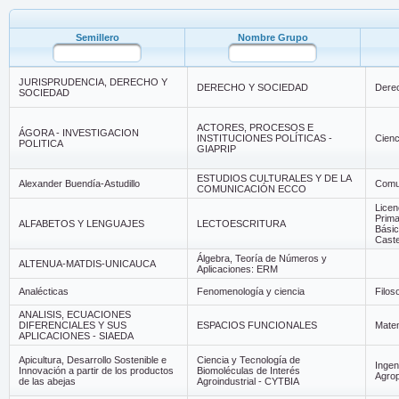
Semillero
Nombre Grupo
Semillero
Nombre Grupo
JURISPRUDENCIA, DERECHO Y
DERECHO Y SOCIEDAD
Dere
SOCIEDAD
ACTORES, PROCESOS E
ÁGORA - INVESTIGACION
INSTITUCIONES POLÍTICAS -
Cienc
POLITICA
GIAPRIP
ESTUDIOS CULTURALES Y DE LA
Alexander Buendía-Astudillo
Comun
COMUNICACIÓN ECCO
Licen
Prima
ALFABETOS Y LENGUAJES
LECTOESCRITURA
Básic
Caste
Álgebra, Teoría de Números y
ALTENUA-MATDIS-UNICAUCA
Aplicaciones: ERM
Analécticas
Fenomenología y ciencia
Filoso
ANALISIS, ECUACIONES
DIFERENCIALES Y SUS
ESPACIOS FUNCIONALES
Mate
APLICACIONES - SIAEDA
Apicultura, Desarrollo Sostenible e
Ciencia y Tecnología de
Ingen
Innovación a partir de los productos
Biomoléculas de Interés
Agrop
de las abejas
Agroindustrial - CYTBIA