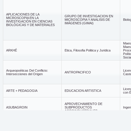
APLICACIONES DE LA
GRUPO DE INVESTIGACION EN
MICROSCOPIA EN LA
MICROSCOPIA Y ANALISIS DE
Biolo
INVESTIGACIÓN EN CIENCIAS
IMÁGENES (GIMAI)
BIOLÓGICAS Y DE MATERIALES
Maest
Maest
ARKHÉ
Etica, Filosofia Politica y Juridica
Proce
Polít
Socia
Arqueopoéticas Del Conflicto:
Licen
ANTROPACIFICO
Intersecciones del Origen
Caste
Licen
ARTE + PEDAGOGIA
EDUCACION ARTISTICA
con É
APROVECHAMIENTO DE
ASUBAGROIN
SUBPRODUCTOS
Ingen
AGROINDUSTRIALES
COMUNICACION, SALUD Y
AUDICION
Fonoa
DESARROLLO SOCIAL
Arquit