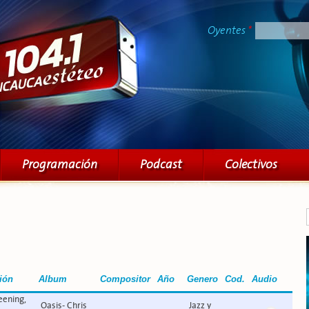
Pasar al
contenido
Oyentes
*
principal
Programación
Podcast
Colectivos
ión
Album
Compositor
Año
Genero
Cod.
Audio
eening,
Oasis- Chris
Jazz y