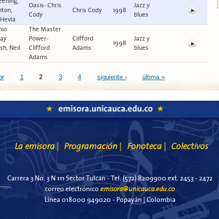
eening,
Oasis- Chris
Jazz y
nton,
Chris Cody
1998
Cody
blues
 Hevia
nio
The Master
Ray
Power-
Clifford
Jazz y
1998
h, Neil
Clifford
Adams
blues
Adams
or
1
2
3
4
siguiente ›
última »
La emisora
Programación
Fonoteca
Colectivos
|
|
|
Carrera 3 No. 3 N 111 Sector Tulcan - Tel. (572) 8209900 ext. 2453 - 2472
emisora@unicauca.edu.co
correo electrónico
Línea 018000 949020 - Popayán | Colombia