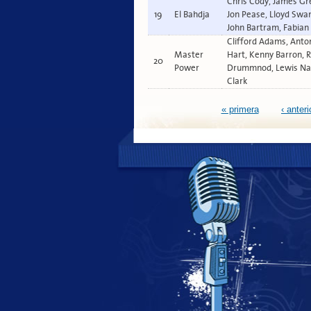
Chris Cody, James Gr
19
El Bahdja
Jon Pease, Lloyd Swa
John Bartram, Fabian
Clifford Adams, Anto
Master
Hart, Kenny Barron, 
20
Power
Drummnod, Lewis Nas
Clark
Páginas
« primera
‹ anteri