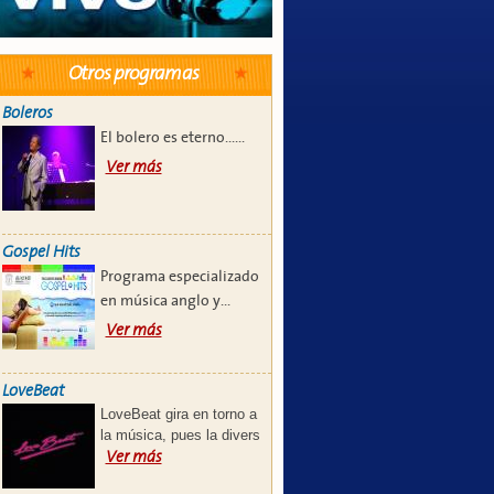
Otros programas
Boleros
El bolero es eterno...
...
Ver más
Gospel Hits
Programa especializado
en música anglo y...
Ver más
LoveBeat
LoveBeat gira en torno a
la música, pues la divers
Ver más