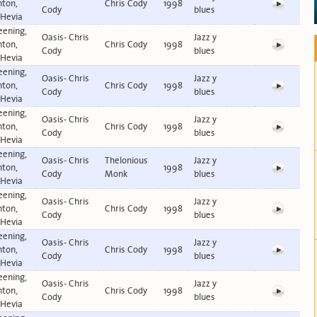
nton,
Chris Cody
1998
Cody
blues
 Hevia
eening,
Oasis- Chris
Jazz y
nton,
Chris Cody
1998
Cody
blues
 Hevia
eening,
Oasis- Chris
Jazz y
nton,
Chris Cody
1998
Cody
blues
 Hevia
eening,
Oasis- Chris
Jazz y
nton,
Chris Cody
1998
Cody
blues
 Hevia
eening,
Oasis- Chris
Thelonious
Jazz y
nton,
1998
Cody
Monk
blues
 Hevia
eening,
Oasis- Chris
Jazz y
nton,
Chris Cody
1998
Cody
blues
 Hevia
eening,
Oasis- Chris
Jazz y
nton,
Chris Cody
1998
Cody
blues
 Hevia
eening,
Oasis- Chris
Jazz y
nton,
Chris Cody
1998
Cody
blues
 Hevia