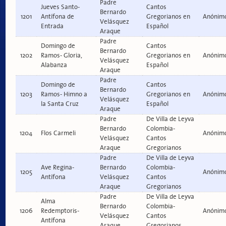
Padre
Jueves Santo-
Cantos
Bernardo
1201
Antífona de
Gregorianos en
Anónim
Velásquez
Entrada
Español
Araque
Padre
Domingo de
Cantos
Bernardo
1202
Ramos- Gloria,
Gregorianos en
Anónim
Velásquez
Alabanza
Español
Araque
Padre
Domingo de
Cantos
Bernardo
1203
Ramos- Himno a
Gregorianos en
Anónim
Velásquez
la Santa Cruz
Español
Araque
Padre
De Villa de Leyva
Bernardo
Colombia-
1204
Flos Carmeli
Anónim
Velásquez
Cantos
Araque
Gregorianos
Padre
De Villa de Leyva
Ave Regina-
Bernardo
Colombia-
1205
Anónim
Antífona
Velásquez
Cantos
Araque
Gregorianos
Padre
De Villa de Leyva
Alma
Bernardo
Colombia-
1206
Redemptoris-
Anónim
Velásquez
Cantos
Antífona
Araque
Gregorianos