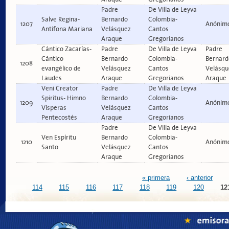
Padre
De Villa de Leyva
Salve Regina-
Bernardo
Colombia-
1207
Anónim
Antífona Mariana
Velásquez
Cantos
Araque
Gregorianos
Cántico Zacarías-
Padre
De Villa de Leyva
Padre
Cántico
Bernardo
Colombia-
Bernard
1208
evangélico de
Velásquez
Cantos
Velásqu
Laudes
Araque
Gregorianos
Araque
Veni Creator
Padre
De Villa de Leyva
Spiritus- Himno
Bernardo
Colombia-
1209
Anónim
Vísperas
Velásquez
Cantos
Pentecostés
Araque
Gregorianos
Padre
De Villa de Leyva
Ven Espíritu
Bernardo
Colombia-
1210
Anónim
Santo
Velásquez
Cantos
Araque
Gregorianos
Páginas
« primera
‹ anterior
114
115
116
117
118
119
120
12