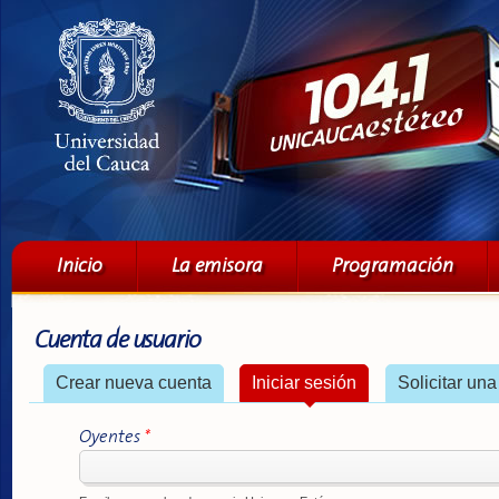
Pa
co
pri
Menú principal
Inicio
La emisora
Programación
Cuenta de usuario
Solapas principales
Crear nueva cuenta
Iniciar sesión
(solapa activa)
Solicitar un
Oyentes
*