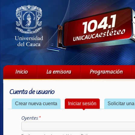
Pa
co
pri
Menú principal
Inicio
La emisora
Programación
Cuenta de usuario
Solapas principales
Crear nueva cuenta
Iniciar sesión
(solapa activa)
Solicitar un
Oyentes
*