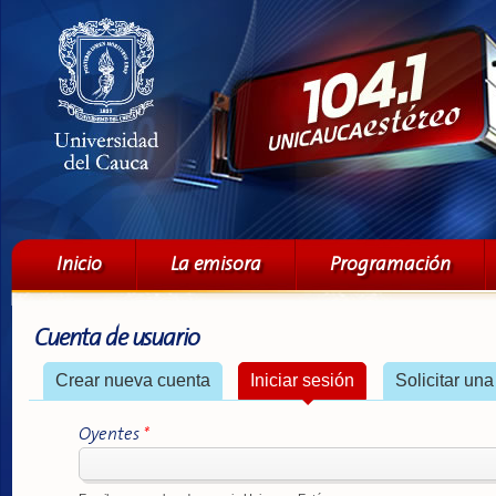
Pa
co
pri
Menú principal
Inicio
La emisora
Programación
Cuenta de usuario
Solapas principales
Crear nueva cuenta
Iniciar sesión
(solapa activa)
Solicitar un
Oyentes
*