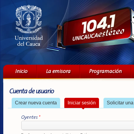
Pa
co
pri
Menú principal
Inicio
La emisora
Programación
Cuenta de usuario
Solapas principales
Crear nueva cuenta
Iniciar sesión
(solapa activa)
Solicitar un
Oyentes
*