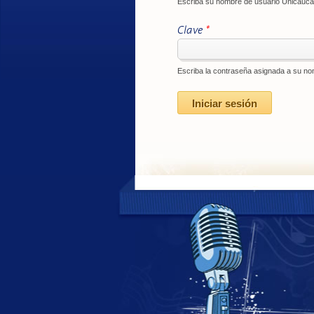
Escriba su nombre de usuario Unicauca
Clave
*
Escriba la contraseña asignada a su no