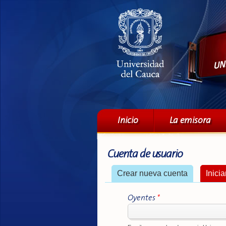
Menú principal
Inicio
La emisora
Cuenta de usuario
Solapas principales
Crear nueva cuenta
Inici
Oyentes
*