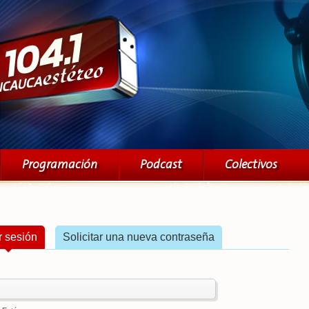
Pasar al
contenido
principal
Programación
Podcast
Colectivos
ar sesión
(solapa activa)
Solicitar una nueva contraseña