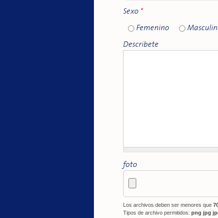
Sexo
*
Femenino
Masculin
Describete
foto
Los archivos deben ser menores que
7
Tipos de archivo permitidos:
png jpg j