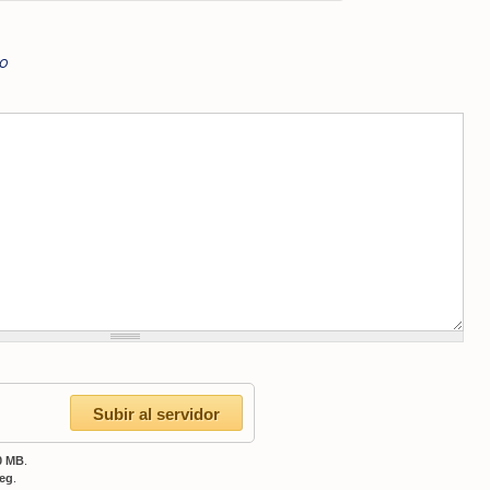
o
0 MB
.
peg
.