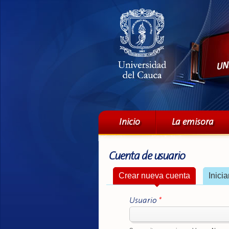
Menú principal
Inicio
La emisora
Cuenta de usuario
Solapas principales
Crear nueva cuenta
(solapa act
Inici
Usuario
*