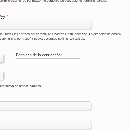
ermiten signos de puntuación excepto los puntos, guiones, comillas simples
ico
*
da. Todos los correos del sistema se enviarán a esta dirección. La dirección de correo
 enviar una contraseña nueva o algunas noticias y/o avisos.
Fortaleza de la contraseña:
uenta nueva en ambos campos.