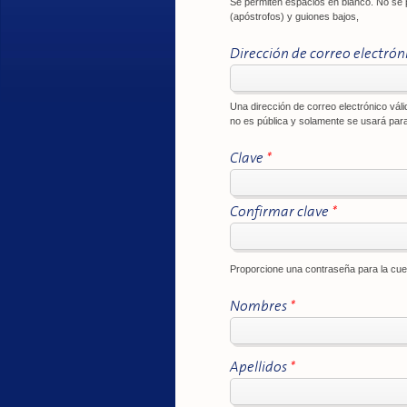
Se permiten espacios en blanco. No se p
(apóstrofos) y guiones bajos,
Dirección de correo electrón
Una dirección de correo electrónico váli
no es pública y solamente se usará para
Clave
*
Confirmar clave
*
Proporcione una contraseña para la c
Nombres
*
Apellidos
*