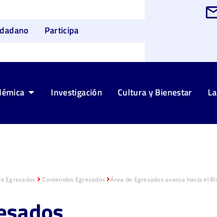
udadano
Participa
démica
Investigación
Cultura y Bienestar
La
de Egresados
Contenidos Egresados
Área de Egresados avanza hacía el Bi
esados