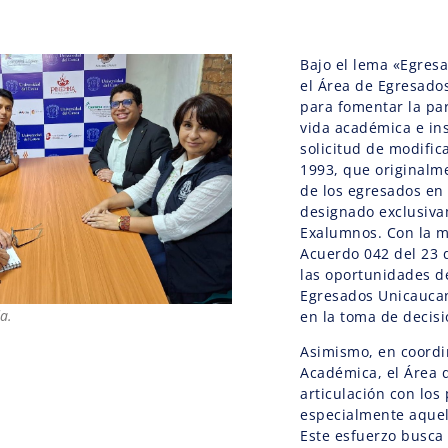
Bajo el lema «Egresa
el Área de Egresados
para fomentar la par
vida académica e inst
solicitud de modific
1993, que originalm
de los egresados en 
designado exclusiva
Exalumnos. Con la m
Acuerdo 042 del 23 
las oportunidades d
Egresados Unicaucan
a.
en la toma de decis
Asimismo, en coordin
Académica, el Área 
articulación con lo
especialmente aquel
Este esfuerzo busca