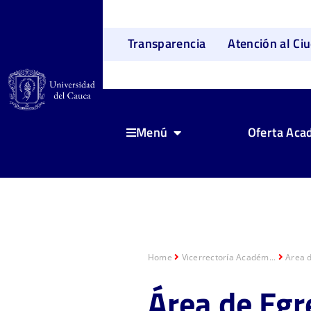
Transparencia
Atención al Ci
Oferta Aca
Menú
Home
Vicerrectoría Académ...
Area 
Área de E
gr