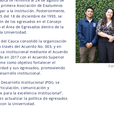
Cauca se remonta al 24 de agosto de
a primera Asociación de Exalumnos
yar a la Institución. Posteriormente,
5 del 18 de diciembre de 1993, se
ión de los egresados en el Consejo
ó el Área de Egresados dentro de la
la Universidad.
 del Cauca consolidó la organización
 través del Acuerdo No. 003, y en
tica institucional mediante el Acuerdo
ado en 2017 con el Acuerdo Superior
iene como objetivo fortalecer el
Fot
rsidad y sus egresados, promoviendo
esarrollo institucional.
Desarrollo Institucional (PDI), se
rticulación, comunicación y
 para la excelencia institucional”,
es actualizar la política de egresados
 con la Universidad.