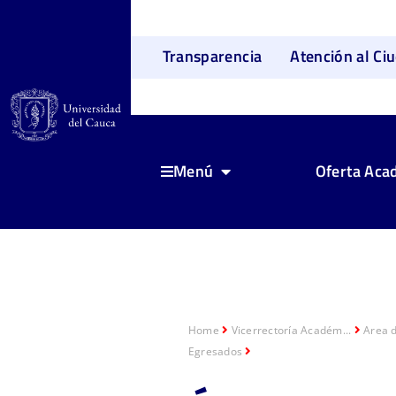
Transparencia
Atención al Ci
Oferta Aca
Menú
Home
Vicerrectoría Académ...
Area 
Egresados