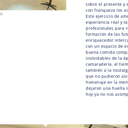
sobre el presente y 
con franqueza los ac
a.
Este ejercicio de amo
experiencia real y t
profesionales para r
formación de las fut
enriquecedor interc
con un espacio de e
buena comida compar
inolvidables de la é
camaradería, el tie
también a la nostalg
que no pudieron asis
homenaje en la mem
dejaron una huella 
hoy ya no nos acom