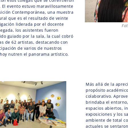
con esos colegas que se convirtieron
 El evento estuvo maravillosamente
sición Contemporánea, una muestra
ural que es el resultado de veinte
igación liderada por el docente
Fot
legada, los asistentes fueron
ido guiado por la sala, la cual cobró
ras de 62 artistas, destacando con
cipación de varios de nuestros
hoy nutren el panorama artístico.
Más allá de la aprec
propósito académic
colaborativo. Aprov
brindaba el entorno,
espacios abiertos, i
exposiciones y los s
ambiente de total c
actuales se sentaro