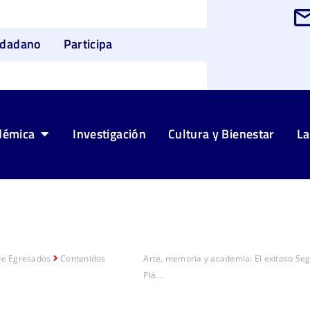
udadano
Participa
démica
Investigación
Cultura y Bienestar
La
de Egresados
Contenidos
Arte, memoria y academia: El exitoso Se
Plá...