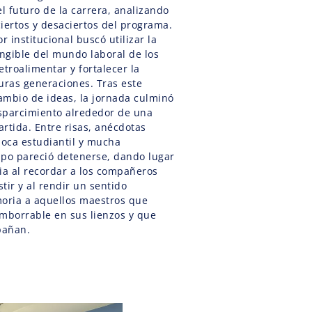
el futuro de la carrera, analizando
iertos y desaciertos del programa.
r institucional buscó utilizar la
angible del mundo laboral de los
etroalimentar y fortalecer la
uras generaciones. Tras este
ambio de ideas, la jornada culminó
sparcimiento alrededor de una
tida. Entre risas, anécdotas
poca estudiantil y mucha
mpo pareció detenerse, dando lugar
ia al recordar a los compañeros
tir y al rendir un sentido
oria a aquellos maestros que
imborrable en sus lienzos y que
pañan.