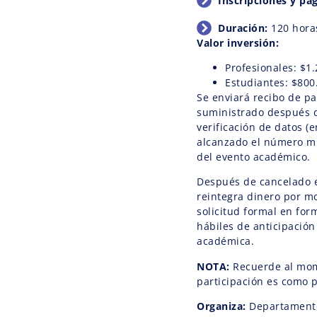
Inscripciones y pa
Duración:
120 hora
Valor inversión:
Profesionales: $1
Estudiantes: $800
Se enviará recibo de pa
suministrado después d
verificación de datos (e
alcanzado el número mín
del evento académico.
Después de cancelado el
reintegra dinero por mot
solicitud formal en for
hábiles de anticipación 
académica.
NOTA:
Recuerde al mome
participación es como p
Organiza:
Departamento