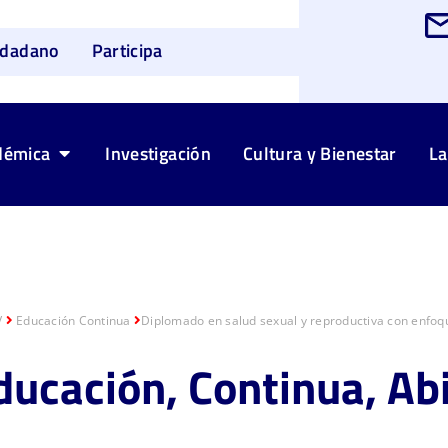
udadano
Participa
démica
Investigación
Cultura y Bienestar
La
V
Educación Continua
Diplomado en salud sexual y reproductiva con enfoqu
ucación, Continua, Abi