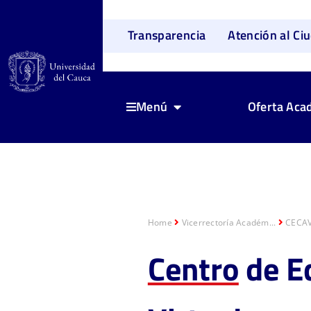
Transparencia
Atención al Ci
Oferta Aca
Menú
Home
Vicerrectoría Académ...
CECA
Centro
de Ed