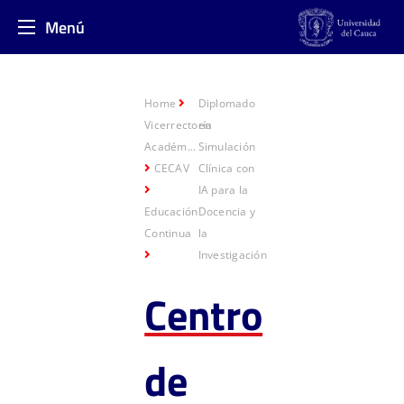
Menú
Home
Diplomado
Vicerrectoría
en
Académ...
Simulación
CECAV
Clínica con
IA para la
Educación
Docencia y
Continua
la
Investigación
Centro
de