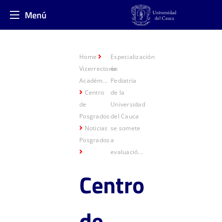
Menú
Home
Especialización
Vicerrectoría
en
Académ...
Pediatría
Centro
de la
de
Universidad
Posgrados
del Cauca
Noticias
se somete
Posgrados
a
evaluació...
Centro
de